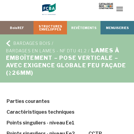
T
o
g
g
l
e
n
a
STRUCTURES
v
BoisREF
REVÊTEMENTS
MENUISERIES
ENVELOPPES
i
g
a
t
i
o
BARDAGES BOIS /
n
LAMES À
BARDAGES EN LAMES - NF DTU 41.2 /
EMBOÎTEMENT – POSE VERTICALE –
AVEC EXIGENCE GLOBALE FEU FAÇADE
(≥26MM)
Parties courantes
Caractéristiques techniques
Points singuliers - niveau Ee1
Points singuliers - niveau Ee2
CCTP