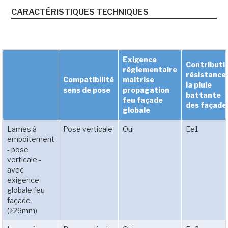
CARACTÉRISTIQUES TECHNIQUES
Exigence
Contributi
réglementaire
résistance
Compatibilité
maitrise
la pluie
sens de pose
propagation
battante
feu façade
des façade
globale
Lames à
Pose verticale
Oui
Ee1
emboîtement
- pose
verticale -
avec
exigence
globale feu
façade
(≥26mm)