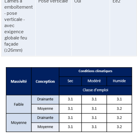
Lames à
Pose verticale
Oui
Ee2
emboîtement
- pose
verticale -
avec
exigence
globale feu
façade
(≥26mm)