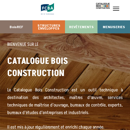
T
o
g
g
l
e
n
a
STRUCTURES
v
BoisREF
REVÊTEMENTS
MENUISERIES
ENVELOPPES
i
g
a
t
i
o
n
BIENVENUE SUR LE
CATALOGUE BOIS
CONSTRUCTION
Le Catalogue Bois Construction est un outil technique à
destination des architectes, maîtres d’œuvre, services
techniques de maîtrise d’ouvrage, bureaux de contrôle, experts,
bureaux d’études d’entreprises et industriels.
Il est mis à jour régulièrement et enrichi chaque année.