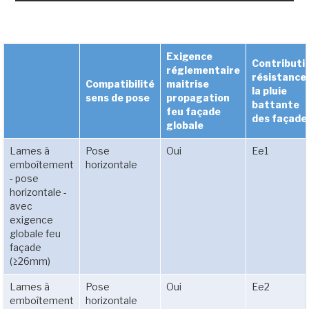
Exigence
Contributi
réglementaire
résistance
Compatibilité
maitrise
la pluie
sens de pose
propagation
battante
feu façade
des façade
globale
Lames à
Pose
Oui
Ee1
emboîtement
horizontale
- pose
horizontale -
avec
exigence
globale feu
façade
(≥26mm)
Lames à
Pose
Oui
Ee2
emboîtement
horizontale