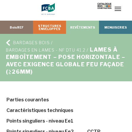
T
o
g
g
l
e
n
a
STRUCTURES
v
BoisREF
REVÊTEMENTS
MENUISERIES
ENVELOPPES
i
g
a
t
i
o
BARDAGES BOIS /
n
LAMES À
BARDAGES EN LAMES - NF DTU 41.2 /
EMBOÎTEMENT – POSE HORIZONTALE –
AVEC EXIGENCE GLOBALE FEU FAÇADE
(≥26MM)
Parties courantes
Caractéristiques techniques
Points singuliers - niveau Ee1
Points singuliers - niveau Ee2
CCTP