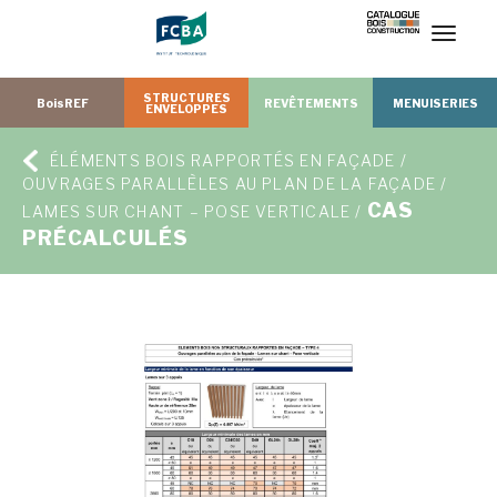
T
o
g
g
l
e
n
a
STRUCTURES
v
BoisREF
REVÊTEMENTS
MENUISERIES
ENVELOPPES
i
g
a
t
i
o
ÉLÉMENTS BOIS RAPPORTÉS EN FAÇADE /
n
OUVRAGES PARALLÈLES AU PLAN DE LA FAÇADE /
CAS
LAMES SUR CHANT – POSE VERTICALE /
PRÉCALCULÉS